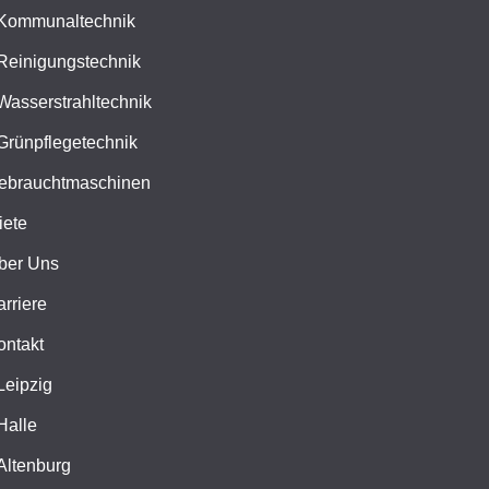
Kommunaltechnik
Reinigungstechnik
Wasserstrahltechnik
Grünpflegetechnik
ebrauchtmaschinen
iete
ber Uns
arriere
ontakt
Leipzig
Halle
Altenburg